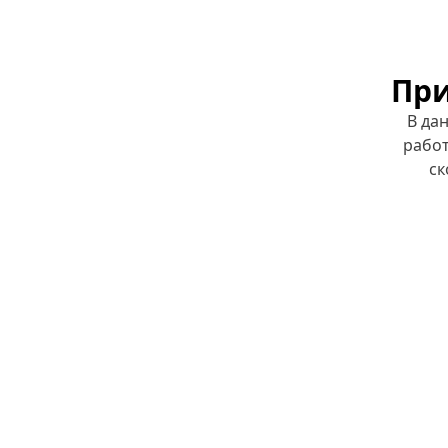
При
В да
работ
ск