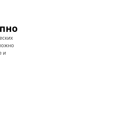
упно
еских
 можно
е и