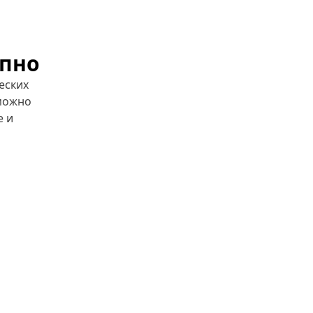
упно
еских
 можно
е и