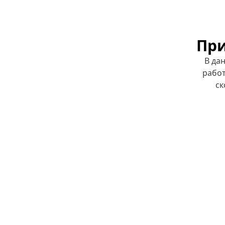
При
В да
работ
ск